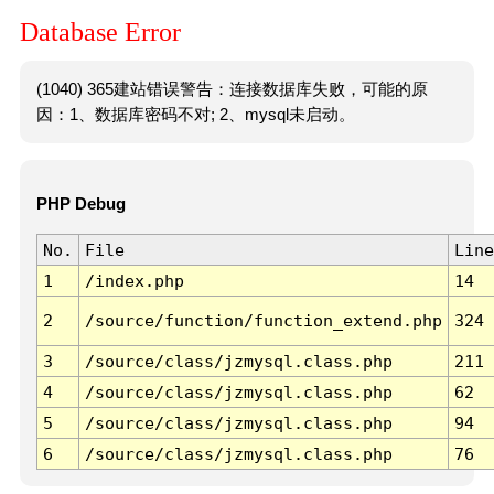
Database Error
(1040) 365建站错误警告：连接数据库失败，可能的原
因：1、数据库密码不对; 2、mysql未启动。
PHP Debug
No.
File
Line
1
/index.php
14
2
/source/function/function_extend.php
324
3
/source/class/jzmysql.class.php
211
4
/source/class/jzmysql.class.php
62
5
/source/class/jzmysql.class.php
94
6
/source/class/jzmysql.class.php
76