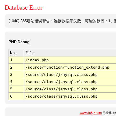
Database Error
(1040) 365建站错误警告：连接数据库失败，可能的原因：1、数
PHP Debug
No.
File
1
/index.php
2
/source/function/function_extend.php
3
/source/class/jzmysql.class.php
4
/source/class/jzmysql.class.php
5
/source/class/jzmysql.class.php
6
/source/class/jzmysql.class.php
www.365jz.com
已经将此