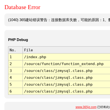
Database Error
(1040) 365建站错误警告：连接数据库失败，可能的原因：1、数
PHP Debug
No.
File
1
/index.php
2
/source/function/function_extend.php
3
/source/class/jzmysql.class.php
4
/source/class/jzmysql.class.php
5
/source/class/jzmysql.class.php
6
/source/class/jzmysql.class.php
www.365jz.com
已经将此