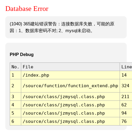
Database Error
(1040) 365建站错误警告：连接数据库失败，可能的原
因：1、数据库密码不对; 2、mysql未启动。
PHP Debug
No.
File
Line
1
/index.php
14
2
/source/function/function_extend.php
324
3
/source/class/jzmysql.class.php
211
4
/source/class/jzmysql.class.php
62
5
/source/class/jzmysql.class.php
94
6
/source/class/jzmysql.class.php
76