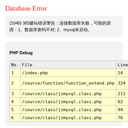
Database Error
(1040) 365建站错误警告：连接数据库失败，可能的原
因：1、数据库密码不对; 2、mysql未启动。
PHP Debug
No.
File
Line
1
/index.php
14
2
/source/function/function_extend.php
324
3
/source/class/jzmysql.class.php
211
4
/source/class/jzmysql.class.php
62
5
/source/class/jzmysql.class.php
94
6
/source/class/jzmysql.class.php
76