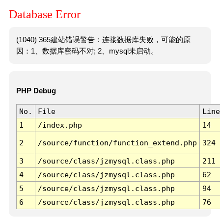
Database Error
(1040) 365建站错误警告：连接数据库失败，可能的原
因：1、数据库密码不对; 2、mysql未启动。
PHP Debug
No.
File
Line
1
/index.php
14
2
/source/function/function_extend.php
324
3
/source/class/jzmysql.class.php
211
4
/source/class/jzmysql.class.php
62
5
/source/class/jzmysql.class.php
94
6
/source/class/jzmysql.class.php
76