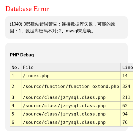
Database Error
(1040) 365建站错误警告：连接数据库失败，可能的原
因：1、数据库密码不对; 2、mysql未启动。
PHP Debug
No.
File
Line
1
/index.php
14
2
/source/function/function_extend.php
324
3
/source/class/jzmysql.class.php
211
4
/source/class/jzmysql.class.php
62
5
/source/class/jzmysql.class.php
94
6
/source/class/jzmysql.class.php
76