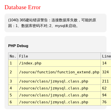
Database Error
(1040) 365建站错误警告：连接数据库失败，可能的原
因：1、数据库密码不对; 2、mysql未启动。
PHP Debug
No.
File
Line
1
/index.php
14
2
/source/function/function_extend.php
324
3
/source/class/jzmysql.class.php
211
4
/source/class/jzmysql.class.php
62
5
/source/class/jzmysql.class.php
94
6
/source/class/jzmysql.class.php
76