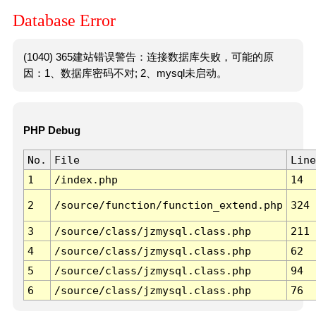
Database Error
(1040) 365建站错误警告：连接数据库失败，可能的原
因：1、数据库密码不对; 2、mysql未启动。
PHP Debug
No.
File
Line
1
/index.php
14
2
/source/function/function_extend.php
324
3
/source/class/jzmysql.class.php
211
4
/source/class/jzmysql.class.php
62
5
/source/class/jzmysql.class.php
94
6
/source/class/jzmysql.class.php
76