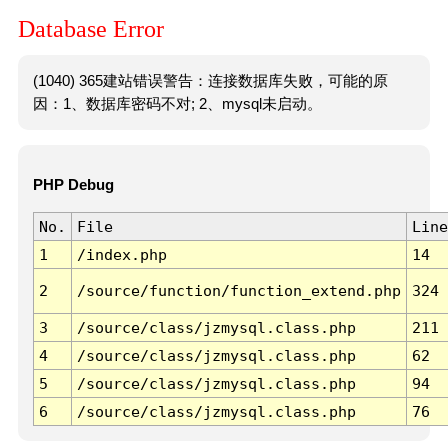
Database Error
(1040) 365建站错误警告：连接数据库失败，可能的原
因：1、数据库密码不对; 2、mysql未启动。
PHP Debug
No.
File
Line
1
/index.php
14
2
/source/function/function_extend.php
324
3
/source/class/jzmysql.class.php
211
4
/source/class/jzmysql.class.php
62
5
/source/class/jzmysql.class.php
94
6
/source/class/jzmysql.class.php
76