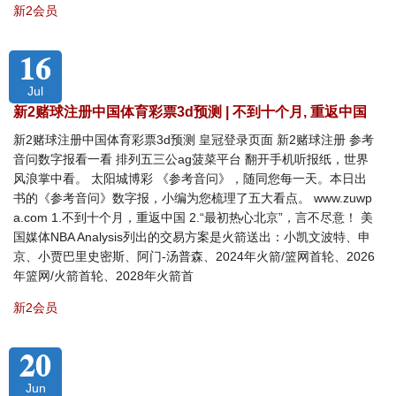
新2会员
16
Jul
新2赌球注册中国体育彩票3d预测 | 不到十个月, 重返中国
新2赌球注册中国体育彩票3d预测 皇冠登录页面 新2赌球注册 参考
音问数字报看一看 排列五三公ag菠菜平台 翻开手机听报纸，世界
风浪掌中看。 太阳城博彩 《参考音问》，随同您每一天。本日出
书的《参考音问》数字报，小编为您梳理了五大看点。 www.zuwp
a.com 1.不到十个月，重返中国 2.“最初热心北京”，言不尽意！ 美
国媒体NBA Analysis列出的交易方案是火箭送出：小凯文波特、申
京、小贾巴里史密斯、阿门-汤普森、2024年火箭/篮网首轮、2026
年篮网/火箭首轮、2028年火箭首
新2会员
20
Jun