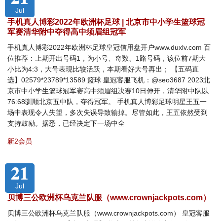
Jul
手机真人博彩2022年欧洲杯足球 | 北京市中小学生篮球冠
军赛清华附中夺得高中须眉组冠军
手机真人博彩2022年欧洲杯足球皇冠信用盘开户www.duxlv.com 百
位推荐：上期开出号码1，为小号、奇数、1路号码，该位前7期大
小比为4:3，大号表现比较活跃，本期看好大号再出； 【五码直
选】02579*23789*13589 篮球 皇冠客服飞机：@seo3687 2023北
京市中小学生篮球冠军赛高中须眉组决赛10日伸开，清华附中队以
76:68驯顺北京五中队，夺得冠军。 手机真人博彩足球明星王五一
场中表现令人失望，多次失误导致输掉。尽管如此，王五依然受到
支持鼓励。据悉，已经决定下一场中全
新2会员
21
Jul
贝博三公欧洲杯乌克兰队服（www.crownjackpots.com）
贝博三公欧洲杯乌克兰队服（www.crownjackpots.com） 皇冠客服