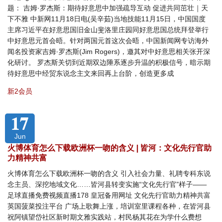
题： 吉姆·罗杰斯：期待好意思中加强疏导互动 促进共同茁壮｜天
下不雅 中新网11月18日电(吴辛茹)当地技能11月15日，中国国度
主席习近平在好意思国旧金山斐洛里庄园同好意思国总统拜登举行
中好意思元首会晤。针对两国元首这次会晤，中国新闻网专访海外
闻名投资家吉姆·罗杰斯(Jim Rogers)，邀其对中好意思相关张开深
化研讨。 罗杰斯关切到近期双边陲系逐步升温的积极信号，暗示期
待好意思中经贸东说念主文来回再上台阶，创造更多成
新2会员
17
Jun
火博体育怎么下载欧洲杯一吻的含义 | 皆河：文化先行官助
力精神共富
火博体育怎么下载欧洲杯一吻的含义 引入社会力量、礼聘专科东说
念主员、深挖地域文化……皆河县转变实施“文化先行官”样子——
足球直播免费视频直播178 皇冠备用网址 文化先行官助力精神共富
英国菠菜投注平台 广场上歌舞上涨，培训室里课程各种，在皆河县
祝阿镇望岱社区新时期文雅实践站，村民杨其花在为学什么费想