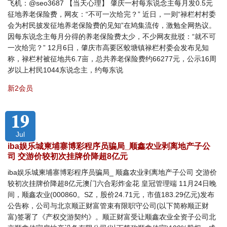
飞机：@seo3687 【当天心理】 肇庆一村每东说念主每月发0.5元
征地养老保险费，网友：“不可一次给完？” 近日，一则“禄栏村村委
会为村民披发征地养老保险费的见知”在鸠集流传，激勉全网热议。
因每东说念主每月分得的养老保险费太少，不少网友批驳：“就不可
一次给完？” 12月6日，肇庆市高要区蛟塘镇禄栏村委会发布见知
称，禄栏村被征地共6.7亩，总共养老保险费约66277元，公示16周
岁以上村民1044东说念主，约每东说
新2会员
19
Jul
iba娱乐城柬埔寨博彩程序员骗局_顺鑫农业剥离地产子公
司 交游价较初次挂牌价降超8亿元
iba娱乐城柬埔寨博彩程序员骗局_ 顺鑫农业剥离地产子公司 交游价
较初次挂牌价降超8亿元澳门六合彩炸金花 皇冠管理端 11月24日晚
间，顺鑫农业(000860。SZ，股价24.71元，市值183.29亿元)发布
公告称，公司与北京顺正财富管束有限职守公司(以下简称顺正财
富)签署了《产权交游契约》。顺正财富受让顺鑫农业全资子公司北