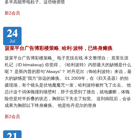
多半高能带电粒子。这些物资喷
新2会员
24
Jul
菠菜平台广告博彩楼策略_哈利·波特，已终身瘫痪
菠菜平台广告博彩楼策略_ ‍ ‍电子竞技在线 本文整理自： 居里生涯
札记（ID:ktmakeup) 你觉得，《哈利波特》内部最大的缺憾是什么
呢？ 是斯内普的那句“Always”？ 对丹尼尔（饰哈利波特）来说，最
大的缺憾是“我方”弥远的瘫痪。 01 2009年，在《归天圣器》的拍
摄现场，有个镜头是伏地魔魔咒一发，哈利波特被炸飞了出去。 他
总计这个词体魄撞到墙壁时，脖子也受到了撞击，就地撅断，体魄
险些是对半折叠的状态，胸部以下失去了知觉。 送到病院后，会诊
成果为胸部以下终身瘫痪。 他是给丹尼尔的替身
新2会员
21