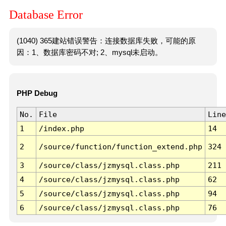
Database Error
(1040) 365建站错误警告：连接数据库失败，可能的原
因：1、数据库密码不对; 2、mysql未启动。
PHP Debug
No.
File
Line
1
/index.php
14
2
/source/function/function_extend.php
324
3
/source/class/jzmysql.class.php
211
4
/source/class/jzmysql.class.php
62
5
/source/class/jzmysql.class.php
94
6
/source/class/jzmysql.class.php
76