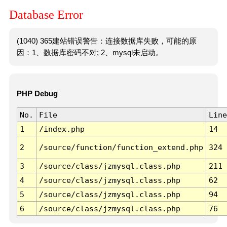
Database Error
(1040) 365建站错误警告：连接数据库失败，可能的原
因：1、数据库密码不对; 2、mysql未启动。
PHP Debug
No.
File
Line
1
/index.php
14
2
/source/function/function_extend.php
324
3
/source/class/jzmysql.class.php
211
4
/source/class/jzmysql.class.php
62
5
/source/class/jzmysql.class.php
94
6
/source/class/jzmysql.class.php
76