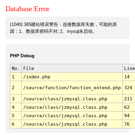
Database Error
(1040) 365建站错误警告：连接数据库失败，可能的原
因：1、数据库密码不对; 2、mysql未启动。
PHP Debug
No.
File
Line
1
/index.php
14
2
/source/function/function_extend.php
324
3
/source/class/jzmysql.class.php
211
4
/source/class/jzmysql.class.php
62
5
/source/class/jzmysql.class.php
94
6
/source/class/jzmysql.class.php
76