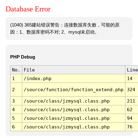
Database Error
(1040) 365建站错误警告：连接数据库失败，可能的原
因：1、数据库密码不对; 2、mysql未启动。
PHP Debug
No.
File
Line
1
/index.php
14
2
/source/function/function_extend.php
324
3
/source/class/jzmysql.class.php
211
4
/source/class/jzmysql.class.php
62
5
/source/class/jzmysql.class.php
94
6
/source/class/jzmysql.class.php
76