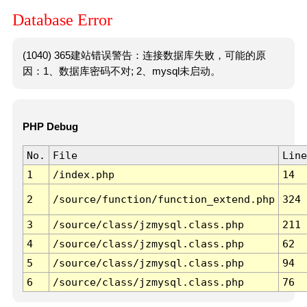
Database Error
(1040) 365建站错误警告：连接数据库失败，可能的原
因：1、数据库密码不对; 2、mysql未启动。
PHP Debug
No.
File
Line
1
/index.php
14
2
/source/function/function_extend.php
324
3
/source/class/jzmysql.class.php
211
4
/source/class/jzmysql.class.php
62
5
/source/class/jzmysql.class.php
94
6
/source/class/jzmysql.class.php
76